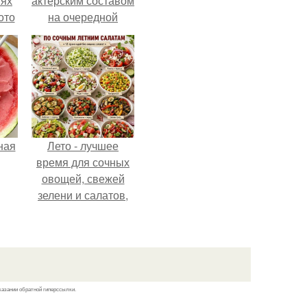
тях
актерским составом
ото
на очередной
премьере нового
человека - паука.
о
него
в
ная
Лето - лучшее
время для сочных
овощей, свежей
зелени и салатов,
которые готовятся
буквально за
несколько минут.
казании обратной гиперссылки.