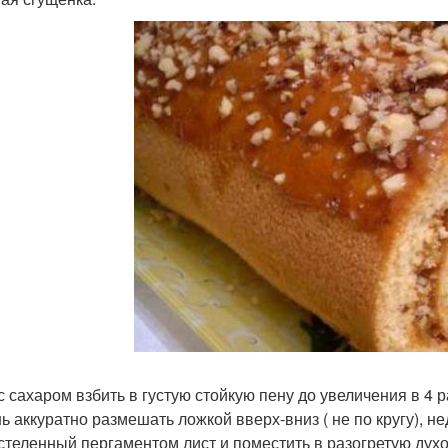
с сахаром взбить в густую стойкую пену до увеличения в 4 
нь аккуратно размешать ложкой вверх-вниз ( не по кругу), н
стеленный пергаментом лист и поместить в разогретую духо