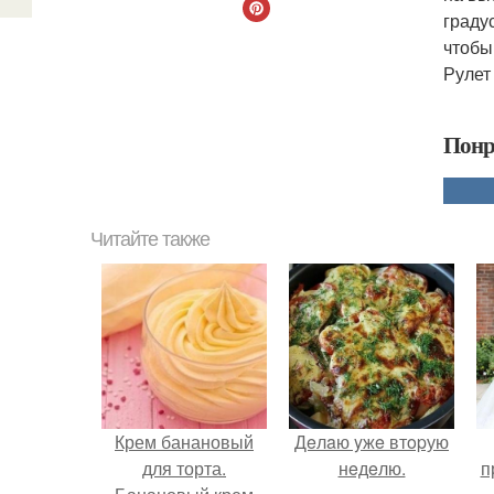
градус
чтобы
Рулет
Понр
Читайте также
Крем банановый
Дeлaю yжe втopую
для торта.
нeдeлю.
п