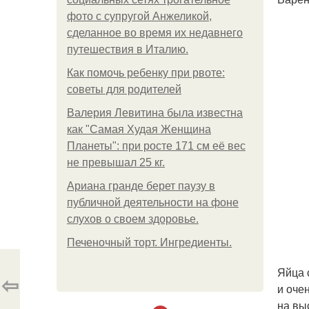
фото с супругой Анжеликой,
сделанное во время их недавнего
путешествия в Италию.
Как помочь ребенку при рвоте:
советы для родителей
Валерия Левитина была известна
как "Самая Худая Женщина
Планеты": при росте 171 см её вес
не превышал 25 кг.
Ариана гранде берет паузу в
публичной деятельности на фоне
слухов о своем здоровье.
Печеночный торт. Ингредиенты.
Яйца 
⇦
и оче
на вы