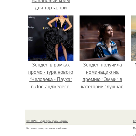
Банановый крем
для торта: три
рецепта как
приготовить.
Зендея в рамках
Зендея получила
промо - тура нового
номинацию на
"Человека - Паука"
премию "Эмми" в
в Лос-анджелесе.
категории "лучшая
актриса в
драматическом
сериале" за третий
сезон "эйфории".
© 2026 Шедевры кулинарии
К
П
Готовьте с нами, готовьте с любовью
г.