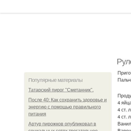
Рул
Приго
Пальч
Популярные материалы
Татарский пирог "Сметанник".
Проду
После 40: Как сохранить здоровье и
4 яйца
энергию с помощью правильного
4 ст. 
питания
4 ст. л
Ванил
Артур пирожков опубликовал в
Варен
социальных сетях трогательное