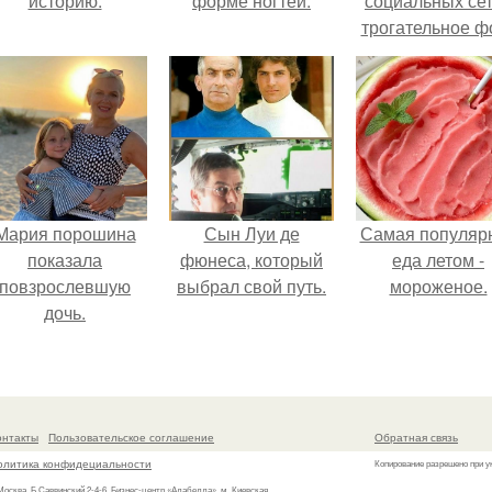
историю.
форме ногтей.
социальных се
трогательное ф
с супругой
Анжеликой,
сделанное в
время их недав
путешествия 
Италию.
Мария порошина
Сын Луи де
Самая популяр
показала
фюнеса, который
еда летом -
повзрослевшую
выбрал свой путь.
мороженое.
дочь.
онтакты
Пользовательское соглашение
Обратная связь
олитика конфидециальности
Копирование разрешено при у
 Москва, Б.Саввинский 2-4-6, Бизнес-центр «Алабелла», м. Киевская