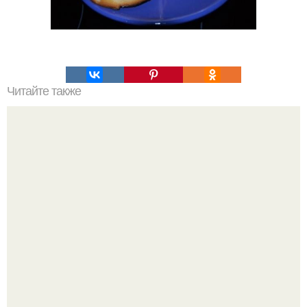
Читайте также
ЛАВАШ на мангале с сыром. Закуски для пикника: топ - 3
рецепта из лаваша на мангале на любой вкус.