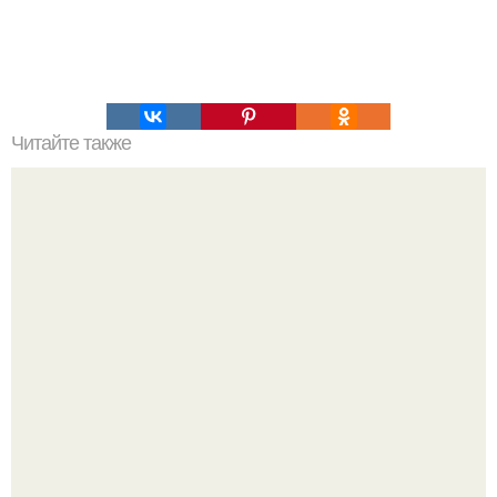
Читайте также
Хлеб цельнозерновой это, какой. Цельнозерновой хлеб.
Настоящий цельнозерновой хлеб очень для здоровья
полезен.