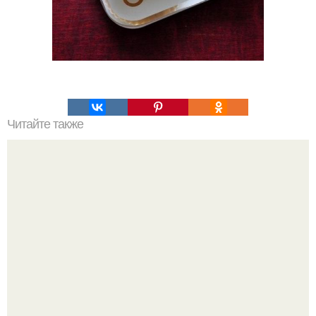
Читайте также
Гречаники. Ингредиенты: - 500 г мяса (я использовала
Филе индейки);.