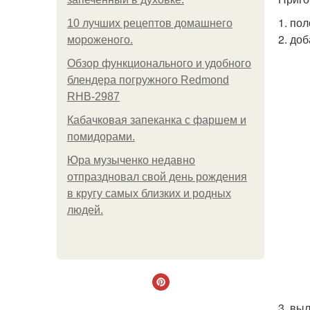
1. по
10 лучших рецептов домашнего
2. до
мороженого.
Обзор функционального и удобного
блендера погружного Redmond
RHB-2987
Кабачковая запеканка с фаршем и
помидорами.
Юра музыченко недавно
отпраздновал свой день рождения
в кругу самых близких и родных
людей.
3. вы