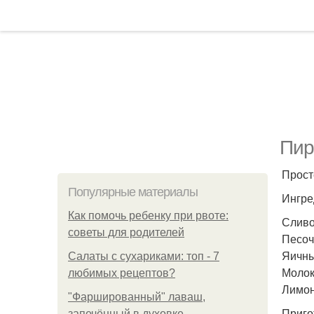
Пир
Прост
Популярные материалы
Ингре
Как помочь ребенку при рвоте:
Сливо
советы для родителей
Песочн
Яичны
Салаты с сухариками: топ - 7
Молок
любимых рецептов?
Лимон 
"Фаршированный" лаваш,
Приго
запечённый в духовке.