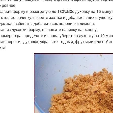
 ровнее.
правьте форму в разогретую до 180\xB0с духовку на 15 минут
готовьте начинку: взбейте желтки и добавьте в них сгущёнку
одолжая взбивать, добавьте сок половинки лимона.
став из духовки форму, выложите начинку на основу.
вномерно распределите и снова уберите в духовку на 10 мин
став пирог из духовки, украсьте ягодами, фруктами или взб
ита!