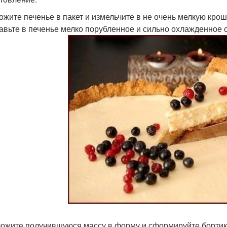
ложите печенье в пакет и измельчите в не очень мелкую крош
бавьте в печенье мелко порубленное и сильно охлажденное
ложите получившуюся массу в форму и сформируйте бортики 