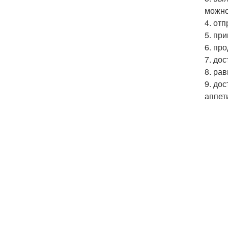
можно
4. от
5. при
6. пр
7. до
8. ра
9. до
аппет