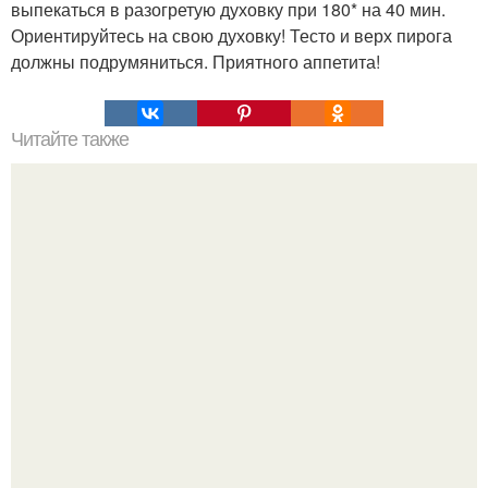
выпекаться в разогретую духовку при 180* на 40 мин.
Ориентируйтесь на свою духовку! Тесто и верх пирога
должны подрумяниться. Приятного аппетита!
Читайте также
ЛАВАШ на мангале с сыром. Закуски для пикника: топ - 3
рецепта из лаваша на мангале на любой вкус.