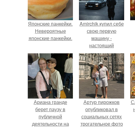
Японские панкейки.
Amirchik купил себе
Невероятные
свою первую
японские панкейки.
машину -
настоящий
автомобиль мечты
для многих
автолюбителей.
Ариана гранде
Артур пирожков
С
берет паузу в
опубликовал в
публичной
социальных сетях
деятельности на
трогательное фото
фоне слухов о
с супругой