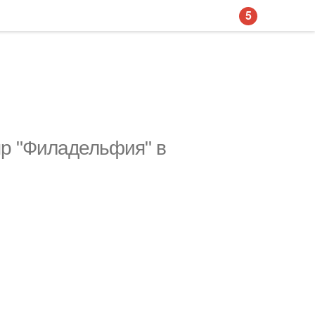
5
ыр "Филадельфия" в