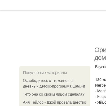
Ори
дом
Вкусно
Популярные материалы
130 кк
Освободитесь от токсинов: 5-
Ингре
дневный детокс-программа Eat&Fit
- Моло
"Что она со своим лицом сделала?
- Кефи
- Яйцо
Аня Тейлор - Джой провела детство