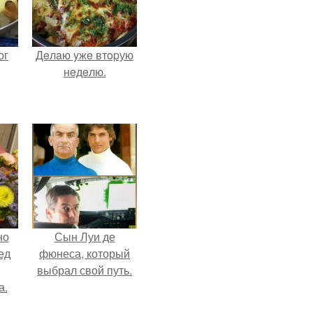
ог
Дeлaю yжe втopую
нeдeлю.
но
Сын Луи де
ед
фюнеса, который
выбрал свой путь.
а.