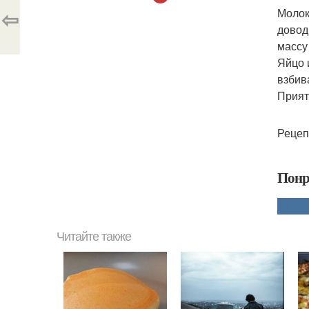
⇦
Молок
довод
массу
Яйцо 
взбив
Прият
Рецеп
Понр
Читайте также