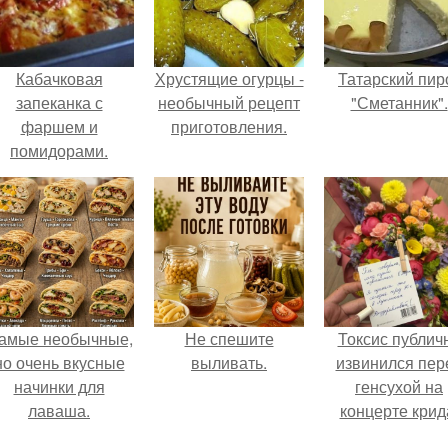
Кабачковая
Хрустящие огурцы -
Татарский пир
запеканка с
необычный рецепт
"Сметанник".
фаршем и
приготовления.
помидорами.
амые необычные,
Не спешите
Токсис публич
но очень вкусные
выливать.
извинился пер
начинки для
генсухой на
лаваша.
концерте крид