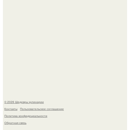
Первый раз я попробовал его, когда приехал в гости к
деду.
Этот рецепт с первого раза даже у новичков получается.
© 2026 Шедевры кулинарии
Контакты
Пользовательское соглашение
Политика конфидециальности
Обратная связь