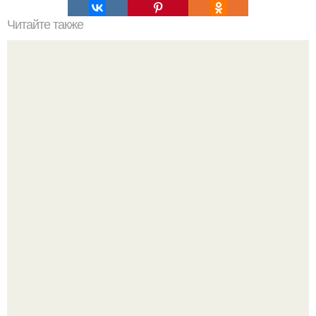
Читайте также
Хворост на сгущенном молоке.
Кабачковая запеканка с фаршем и помидорами.