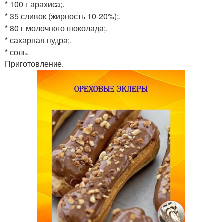
* 100 г арахиса;.
* 35 сливок (жирность 10-20%);.
* 80 г молочного шоколада;.
* сахарная пудра;.
* соль.
Приготовление.