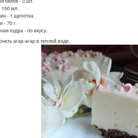
й белок - 3 шт.
 150 мл.
ин - 1 щепотка.
 - 70 г.
ная пудра - по вкусу.
очить агар-агар в теплой воде.