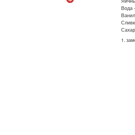
Яичны
Вода -
Ванил
Сливки
Сахар
1. зам