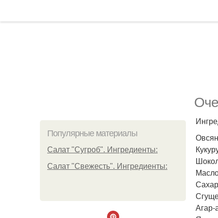
Оче
Ингре
Популярные материалы
Овсян
Кукуру
Салат "Сугроб". Ингредиенты:
Шокола
Салат "Свежесть". Ингредиенты:
Масло
Сахар 
Сгуще
Агар-а