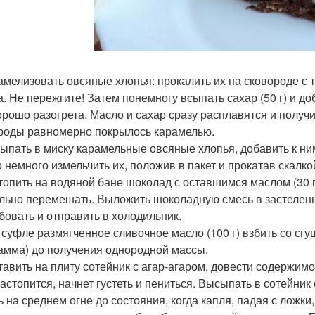
рамелизовать овсяные хлопья: прокалить их на сковороде с
а. Не пережгите! Затем понемногу всыпать сахар (50 г) и до
орошо разогрета. Масло и сахар сразу расплавятся и полу
роды равномерно покрылось карамелью.
сыпать в миску карамельные овсяные хлопья, добавить к ни
 немного измельчить их, положив в пакет и прокатав скалко
стопить на водяной бане шоколад с оставшимся маслом (30 
льно перемешать. Выложить шоколадную смесь в застелен
бовать и отправить в холодильник.
я суфле размягченное сливочное масло (100 г) взбить со 
амма) до получения однородной массы.
ставить на плиту сотейник с агар-агаром, довести содержи
астопится, начнет густеть и пениться. Высыпать в сотейник 
 на среднем огне до состояния, когда капля, падая с ложки, 