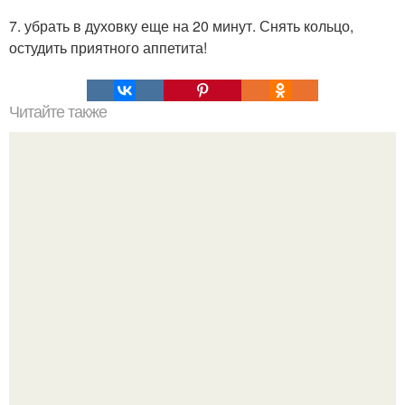
7. убрать в духовку еще на 20 минут. Снять кольцо,
остудить приятного аппетита!
Читайте также
Хлеб цельнозерновой это, какой. Цельнозерновой хлеб.
Настоящий цельнозерновой хлеб очень для здоровья
полезен.