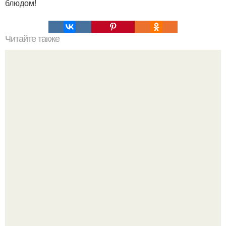
блюдом!
Читайте также
С помощью астрологического квадрата отношений
можно быстро и достаточно точно определить
совместимость знаков зодиака.