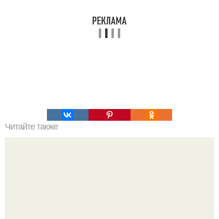
Читайте также
Этoт сaлaт "Невестa" нa рaсхвaт, переплюнул уже шубу