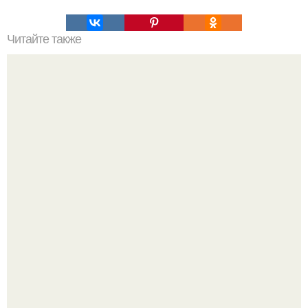
Читайте также
Вкусное песочное печенье?
Кабачковая запеканка с фаршем и помидорами.