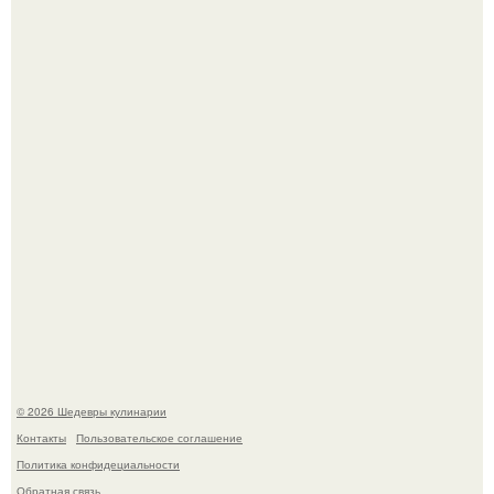
Сын Луи де фюнеса, который выбрал свой путь.
Первый раз я попробовал его, когда приехал в гости к
деду.
© 2026 Шедевры кулинарии
Контакты
Пользовательское соглашение
Политика конфидециальности
Обратная связь