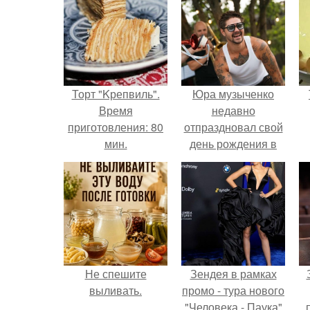
Торт "Kрепвиль".
Юра музыченко
Время
недавно
приготовления: 80
отпраздновал свой
мин.
день рождения в
кругу самых
близких и родных
людей.
Не спешите
Зендея в рамках
выливать.
промо - тура нового
"Человека - Паука"