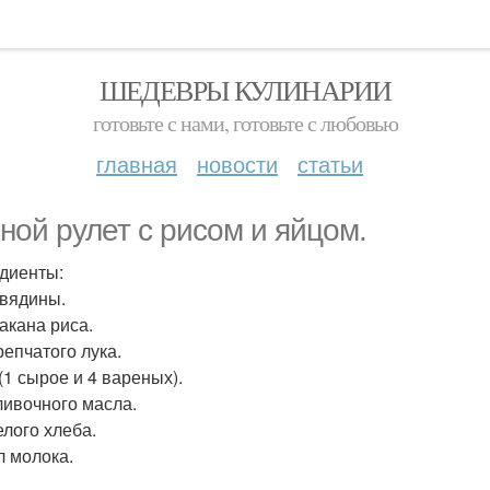
ШЕДЕВРЫ КУЛИНАРИИ
готовьте с нами, готовьте с любовью
главная
новости
статьи
ной рулет с рисом и яйцом.
диенты:
овядины.
такана риса.
репчатого лука.
(1 сырое и 4 вареных).
сливочного масла.
елого хлеба.
л молока.