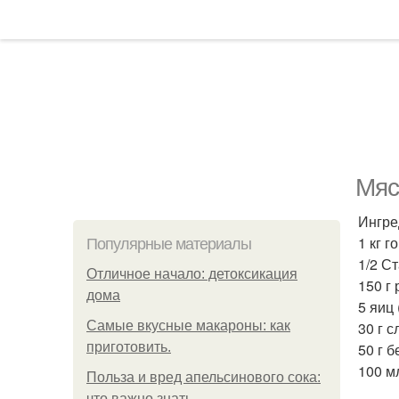
Мяс
Ингре
1 кг г
Популярные материалы
1/2 С
Отличное начало: детоксикация
150 г 
дома
5 яиц 
Самые вкусные макароны: как
30 г 
приготовить.
50 г б
100 м
Польза и вред апельсинового сока:
что важно знать