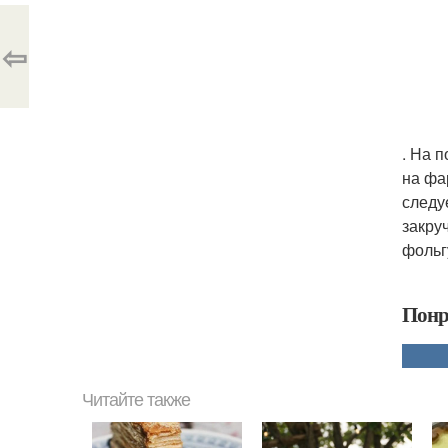
⇦
. На 
на фа
следу
закру
фольг
Понр
Читайте также