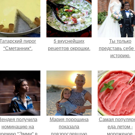
Татарский пирог
5 вкуснейших
Ты только
"Сметанник".
рецептов окрошки.
представь себе 
историю.
Зендея получила
Мария порошина
Самая популяр
номинацию на
показала
еда летом -
премию "Эмми" в
повзрослевшую
мороженое.