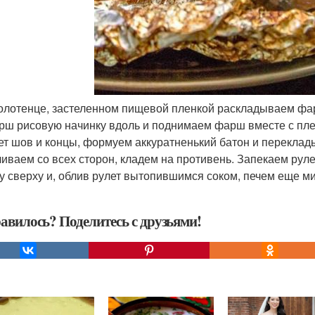
полотенце, застеленном пищевой пленкой раскладываем ф
рш рисовую начинку вдоль и поднимаем фарш вместе с пле
ет шов и концы, формуем аккуратненький батон и переклад
чиваем со всех сторон, кладем на противень. Запекаем руле
у сверху и, облив рулет вытопившимся соком, печем еще ми
авилось? Поделитесь с друзьями!