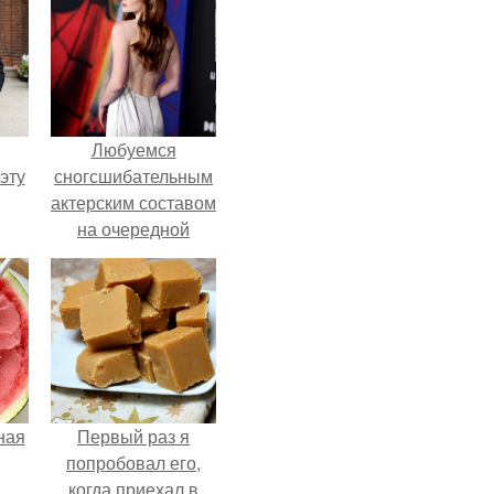
Любуемся
эту
сногсшибательным
актерским составом
на очередной
премьере нового
человека - паука.
ная
Первый раз я
попробовал его,
когда приехал в