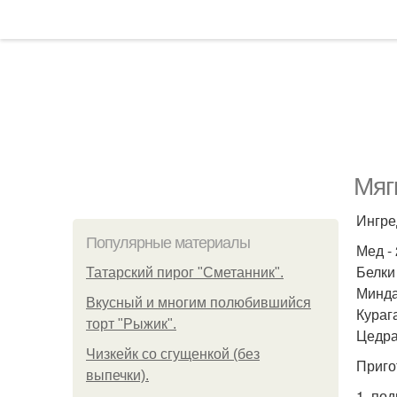
Мяг
Ингре
Популярные материалы
Мед - 
Белки
Татарский пирог "Сметанник".
Миндал
Вкусный и многим полюбившийся
Курага
торт "Рыжик".
Цедра
Чизкейк со сгущенкой (без
Приго
выпечки).
1. по