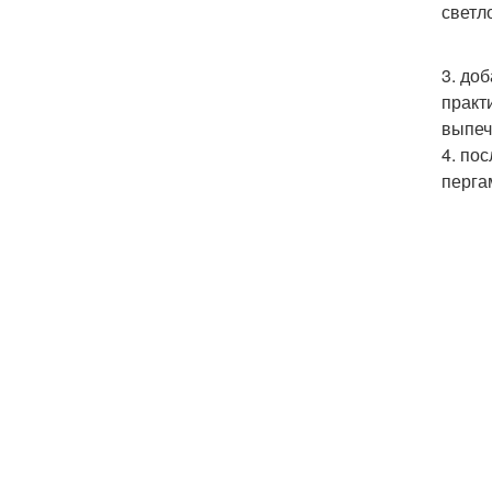
светло
3. до
практ
выпеч
4. по
перга