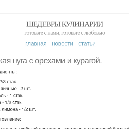
ШЕДЕВРЫ КУЛИНАРИИ
готовьте с нами, готовьте с любовью
главная
новости
статьи
кая нуга с орехами и курагой.
диенты:
2/3 стак.
 яичные - 2 шт.
ь - 1 стак.
 - 1/2 стак.
 лимона - 1/2 шт.
товление:
дготовьте глубокий противень, застелив его восковой бумаг