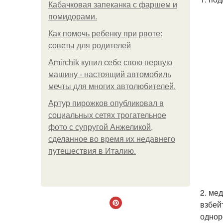
Кабачковая запеканка с фаршем и
помидорами.
Как помочь ребенку при рвоте:
советы для родителей
Amirchik купил себе свою первую
машину - настоящий автомобиль
мечты для многих автолюбителей.
Артур пирожков опубликовал в
социальных сетях трогательное
фото с супругой Анжеликой,
сделанное во время их недавнего
путешествия в Италию.
2. ме
взбей
однор