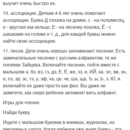
выучит очень быстро их.
10. ассоциации. Деткам 4-5 лет очень помогают
ассоциации. Буква Д похожа на домик, с - на полумесяц,
о - круглая как кольцо, Е - на лесенку похожа, Ё - с
шишками на голове и т. д., для каждой буквы можно
найти свою ассоциацию.
11. песни. Дети очень хорошо запоминают песенки. Есть
замечательные песенки с русским алфавитом, те же
попевки Зайцева. Включайте песенки, пойте вместе с
малышом а, бэ, вэ, гэ, дэ, Е, Ё, же, зэ, и, ИЙ, ка, эл, эм, эн,
о, пэ, эр, эс, тэ, у, эф, ха, це, че, ша, ща, Ъ, ы, Ь, э, Ю, я.
включайте их даже просто как фон. Вы даже не
заметите, как скоро ребенок запомнит весь алфавит.
Игры для чтения.
Найди букву.
Ищите с малышом буковки в книжках, журналах, на
рекламных щитах. Когда ребенок уже знает буквы - эта