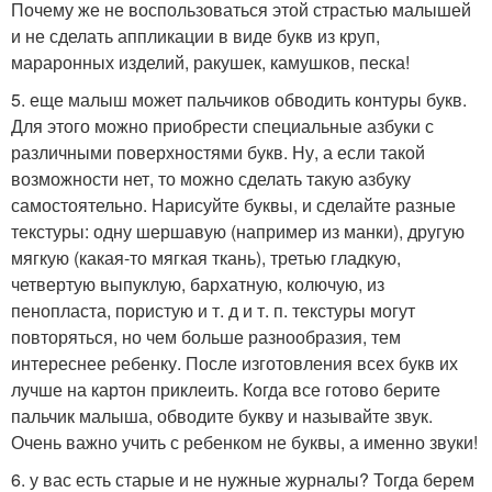
Почему же не воспользоваться этой страстью малышей
и не сделать аппликации в виде букв из круп,
мараронных изделий, ракушек, камушков, песка!
5. еще малыш может пальчиков обводить контуры букв.
Для этого можно приобрести специальные азбуки с
различными поверхностями букв. Ну, а если такой
возможности нет, то можно сделать такую азбуку
самостоятельно. Нарисуйте буквы, и сделайте разные
текстуры: одну шершавую (например из манки), другую
мягкую (какая-то мягкая ткань), третью гладкую,
четвертую выпуклую, бархатную, колючую, из
пенопласта, пористую и т. д и т. п. текстуры могут
повторяться, но чем больше разнообразия, тем
интереснее ребенку. После изготовления всех букв их
лучше на картон приклеить. Когда все готово берите
пальчик малыша, обводите букву и называйте звук.
Очень важно учить с ребенком не буквы, а именно звуки!
6. у вас есть старые и не нужные журналы? Тогда берем