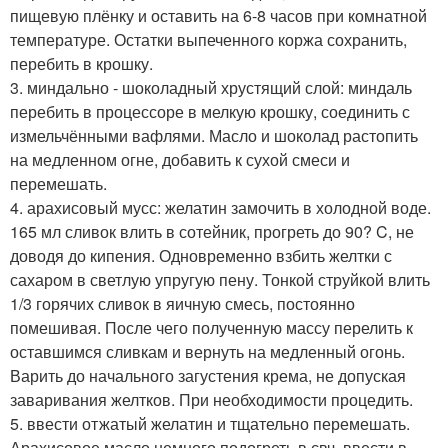
пищевую плёнку и оставить на 6-8 часов при комнатной
температуре. Остатки выпеченного коржа сохранить,
перебить в крошку.
3. миндально - шоколадный хрустящий слой: миндаль
перебить в процессоре в мелкую крошку, соединить с
измельчёнными вафлями. Масло и шоколад растопить
на медленном огне, добавить к сухой смеси и
перемешать.
4. арахисовый мусс: желатин замочить в холодной воде.
165 мл сливок влить в сотейник, прогреть до 90? C, не
доводя до кипения. Одновременно взбить желтки с
сахаром в светлую упругую пену. Тонкой струйкой влить
1/3 горячих сливок в яичную смесь, постоянно
помешивая. После чего полученную массу перелить к
оставшимся сливкам и вернуть на медленный огонь.
Варить до начального загустения крема, не допуская
заваривания желтков. При необходимости процедить.
5. ввести отжатый желатин и тщательно перемешать.
Арахисовое масло немного подогреть в свч, ввести в