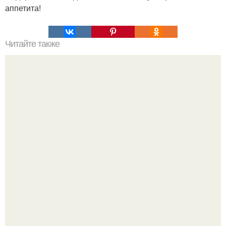
аппетита!
Читайте также
Помидоры от которых вся моя семья просто без ума!