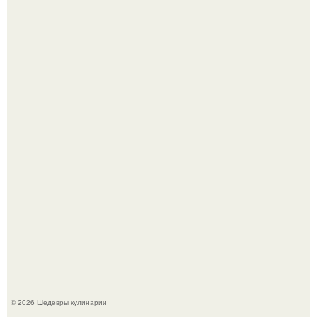
Первый раз я попробовал его, когда приехал в гости к
деду.
Лето - лучшее время для сочных овощей, свежей зелени
и салатов, которые готовятся буквально за несколько
минут.
© 2026 Шедевры кулинарии