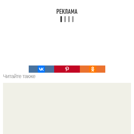
Читайте также
Полезная шпаргалка. Kaк отличить качественную еду от