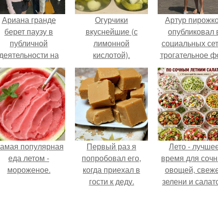
Ариана гранде
Огурчики
Артур пирожк
берет паузу в
вкуснейшие (с
опубликовал 
публичной
лимонной
социальных се
деятельности на
кислотой).
трогательное ф
фоне слухов о
с супругой
своем здоровье.
Анжеликой,
сделанное в
время их недав
путешествия 
Италию.
амая популярная
Первый раз я
Лето - лучше
еда летом -
попробовал его,
время для соч
мороженое.
когда приехал в
овощей, свеж
гости к деду.
зелени и салат
которые готовя
буквально за
несколько мину