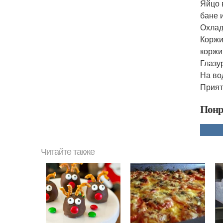
Яйцо 
бане 
Охлад
Коржи
коржи
Глазу
На во
Прият
Понр
Читайте также