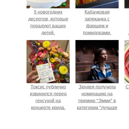
5 новогодних
Кабачковая
десертов, которые
запеканка с
порадуют ваших
фаршем и
детей.
помидорами.
Токсис публично
Зендея получила
С
извинился перед
номинацию на
генсухой на
премию "Эмми" в
концерте крида.
категории "лучшая
актриса в
драматическом
сериале" за третий