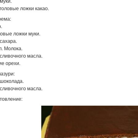
 муки.
столовые ложки какао.
рема:
.
ловые ложки муки.
 сахара.
л. Молока.
 сливочного масла.
ие орехи.
лазури:
. шоколада.
 сливочного масла.
товление: