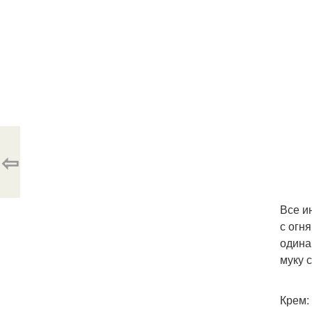
⇦
Все и
с огн
одина
муку 
Крем: