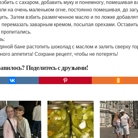
взбить с сахаром, добавить муку и понемногу, помешивая в
или на очень маленьком огне, постоянно помешивая, до заг
ить. Затем взбить размягченное масло и по ложке добавлят
 перемазать заварным кремом, посыпая орехами. Оставить п
 пропитались.
рь:
дяной бане растопить шоколад с маслом и залить сверху то
ного аппетита! Сохрани рецепт, чтобы не потерять!
авилось? Поделитесь с друзьями!