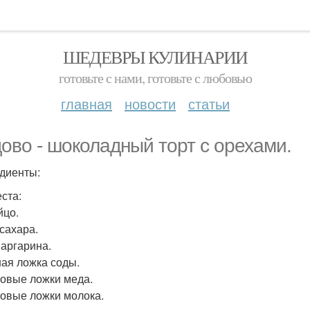
ШЕДЕВРЫ КУЛИНАРИИ
готовьте с нами, готовьте с любовью
главная
новости
статьи
ово - шоколадный торт с орехами.
диенты:
еста:
йцо.
 сахара.
маргарина.
ная ложка соды.
ловые ложки меда.
ловые ложки молока.