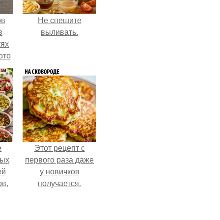
ов
Не спешите
в
выливать.
тях
ото
о
него
в
е
Этот рецепт с
ных
первого раза даже
ей
у новичков
ов,
получается.
тся
т.