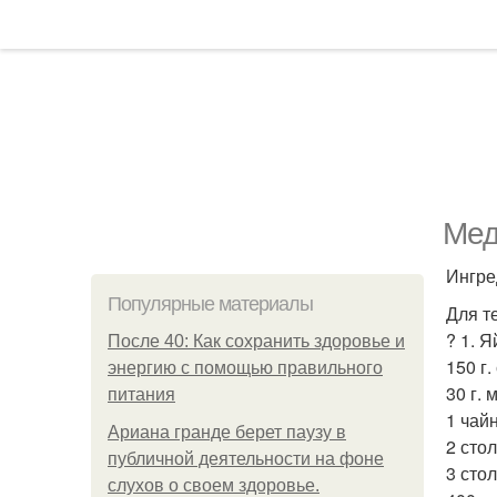
Мед
Ингре
Популярные материалы
Для т
? 1. Я
После 40: Как сохранить здоровье и
150 г.
энергию с помощью правильного
30 г. 
питания
1 чай
Ариана гранде берет паузу в
2 сто
публичной деятельности на фоне
3 сто
слухов о своем здоровье.