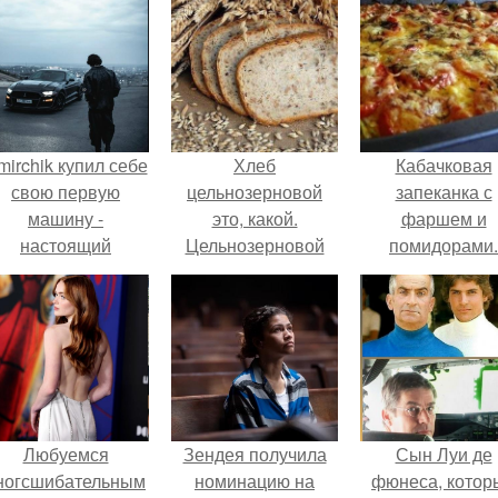
mirchik купил себе
Хлеб
Кабачковая
свою первую
цельнозерновой
запеканка с
машину -
это, какой.
фаршем и
настоящий
Цельнозерновой
помидорами.
втомобиль мечты
хлеб. Настоящий
для многих
цельнозерновой
автолюбителей.
хлеб очень для
здоровья полезен.
Любуемся
Зендея получила
Сын Луи де
ногсшибательным
номинацию на
фюнеса, котор