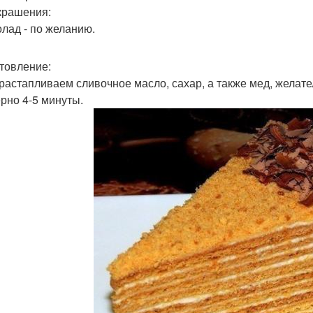
крашения:
олад - по желанию.
товление:
 растапливаем сливочное масло, сахар, а также мед, желат
рно 4-5 минуты.