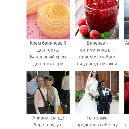
Крем банановый
Варенье -
A
для торта.
пятиминутка в 1
Банановый крем
прием из любого
для торта: три
вида ягод: никакой
рецепта как
длительной варки,
а
приготовить.
все витамины на
месте!
Ариана гранде
Ты только
берет паузу в
представь себе эту
с