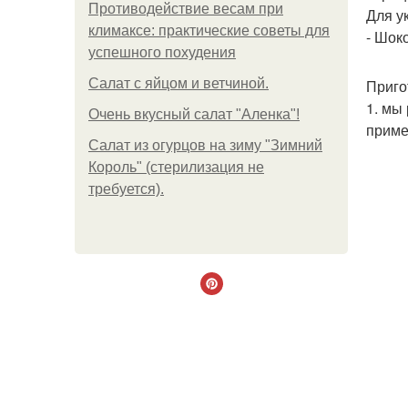
Противодействие весам при
Для у
климаксе: практические советы для
- Шок
успешного похудения
Салат с яйцом и ветчиной.
Приго
1. мы
Очень вкусный салат "Аленка"!
приме
Салат из огурцов на зиму "Зимний
Король" (стерилизация не
требуется).