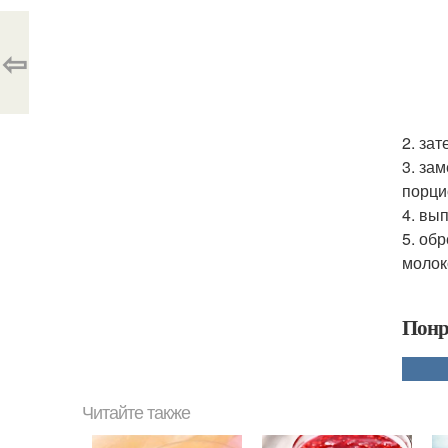
⇦
2. за
3. за
порци
4. вы
5. об
молок
Понр
Читайте также