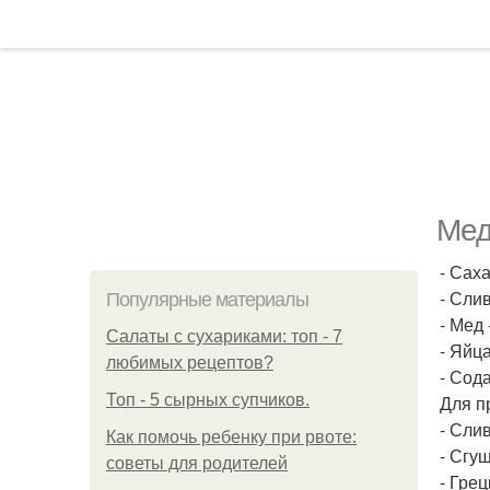
Мед
- Саха
- Слив
Популярные материалы
- Мед -
Салаты с сухариками: топ - 7
- Яйца
любимых рецептов?
- Сода 
Топ - 5 сырных супчиков.
Для п
- Слив
Как помочь ребенку при рвоте:
- Сгу
советы для родителей
- Грец