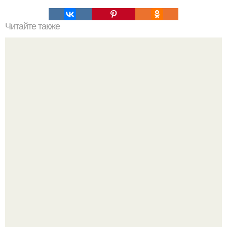
Читайте также
Крем банановый для торта. Банановый крем для торта:
три рецепта как приготовить.