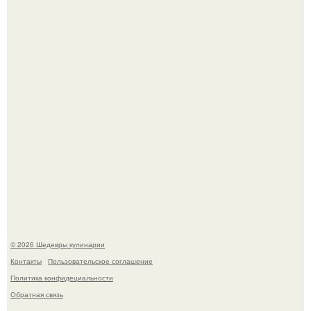
Токсис публично извинился перед генсухой на концерте
крида.
Сын Луи де фюнеса, который выбрал свой путь.
© 2026 Шедевры кулинарии
Контакты
Пользовательское соглашение
Политика конфидециальности
Обратная связь