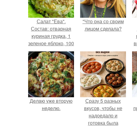
Салат "Ева".
"Что она со своим
Состав: отварная
лицом сделала?
куриная грудка, 1
зеленое яблоко, 100
в
гр.
д
Дeлaю yжe втopую
Сразу 5 разных
нeдeлю.
вкусов, чтобы не
п
надоедало и
готовка была
проще.