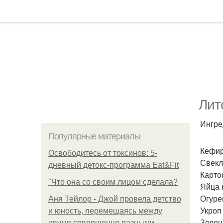
Лит
Ингре
Популярные материалы
Кефир 
Освободитесь от токсинов: 5-
Свекла
дневный детокс-программа Eat&Fit
Карто
"Что она со своим лицом сделала?
Яйца 
Огуре
Аня Тейлор - Джой провела детство
Укроп 
и юность, перемещаясь между
Зелены
двумя совершенно разными