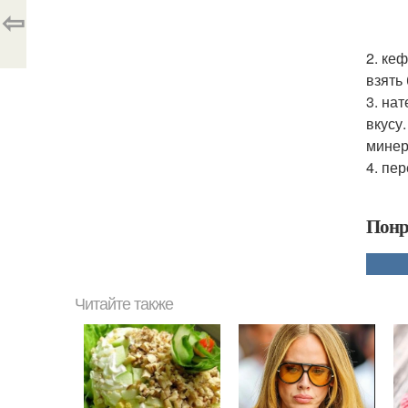
⇦
2. ке
взять
3. на
вкусу
минер
4. пе
Понр
Читайте также