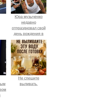
Юра музыченко
недавно
отпраздновал свой
день рождения в
кругу самых
близких и родных
людей.
Не спешите
ным
выливать.
авом
й
го