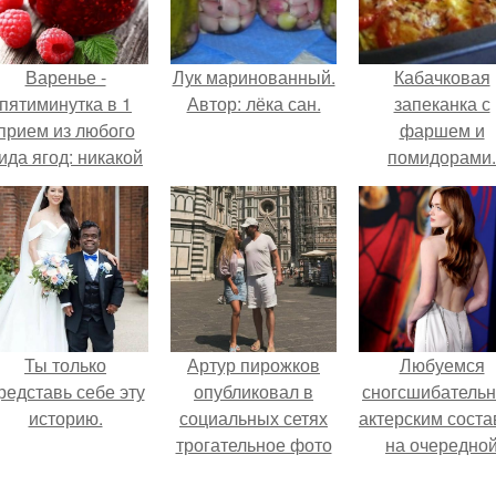
Варенье -
Лук маринованный.
Кабачковая
пятиминутка в 1
Автор: лёка сан.
запеканка с
прием из любого
фаршем и
ида ягод: никакой
помидорами.
лительной варки,
все витамины на
месте!
Ты только
Артур пирожков
Любуемся
редставь себе эту
опубликовал в
сногсшибатель
историю.
социальных сетях
актерским сост
трогательное фото
на очередно
с супругой
премьере ново