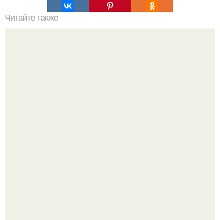
Читайте также
Детское меню - вермишель в омлете с сыром - мы
готовим на всю семью вкусный и сытный завтрак.
Ариана гранде недавно опубликовала фотографию, на