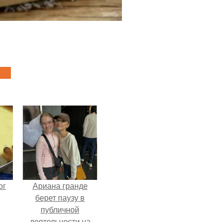
ог
Ариана гранде
берет паузу в
публичной
деятельности на