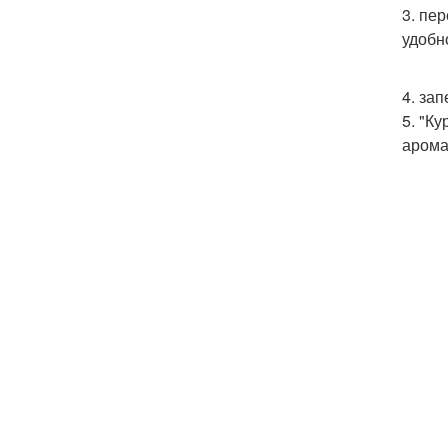
3. пе
удобн
4. за
5. "К
арома