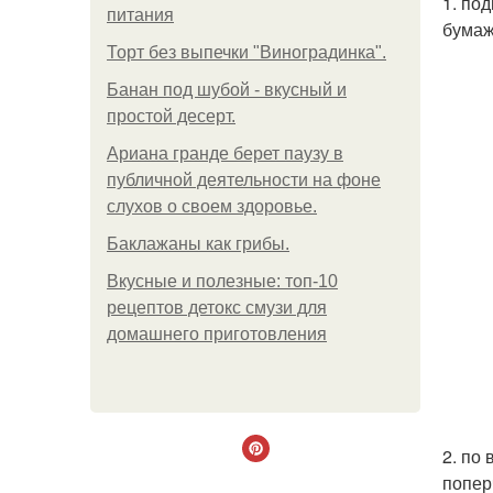
1. по
питания
бумаж
Торт без выпечки "Виноградинка".
Банан под шубой - вкусный и
простой десерт.
Ариана гранде берет паузу в
публичной деятельности на фоне
слухов о своем здоровье.
Баклажаны как грибы.
Вкусные и полезные: топ-10
рецептов детокс смузи для
домашнего приготовления
2. по
попер