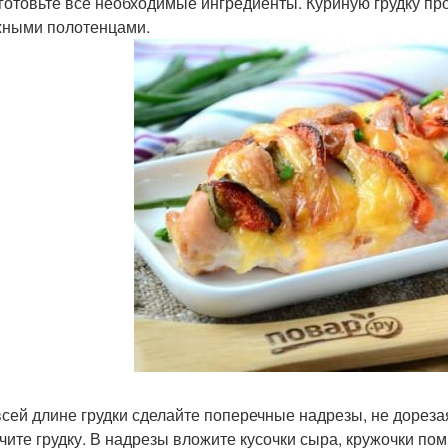
дготовьте все необходимые ингредиенты. Куриную грудку пр
ными полотенцами.
 всей длине грудки сделайте поперечные надрезы, не дорезая
чите грудку. В надрезы вложите кусочки сыра, кружочки пом