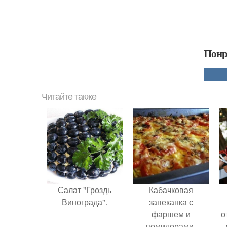
Понр
Читайте также
Салат "Гроздь
Кабачковая
Винограда".
запеканка с
фаршем и
о
помидорами.