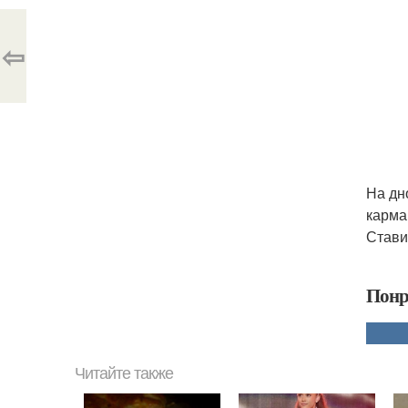
⇦
На дн
карма
Стави
Понр
Читайте также