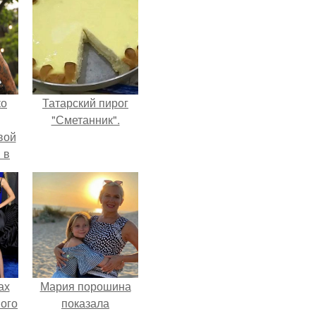
ко
Татарский пирог
"Сметанник".
вой
 в
ых
ах
Мария порошина
вого
показала