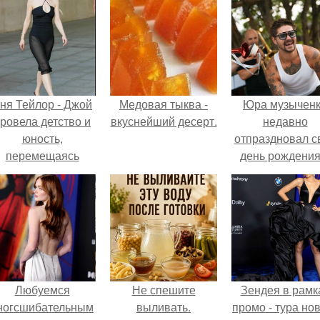
ня Тейлор - Джой
Медовая тыква -
Юра музычен
ровела детство и
вкуснейший десерт.
недавно
юность,
отпраздновал с
перемещаясь
день рождения
между двумя
кругу самых
совершенно
близких и родн
разными
людей.
культурами -
Аргентиной и
еликобританией.
Любуемся
Не спешите
Зендея в рамк
ногсшибательным
выливать.
промо - тура но