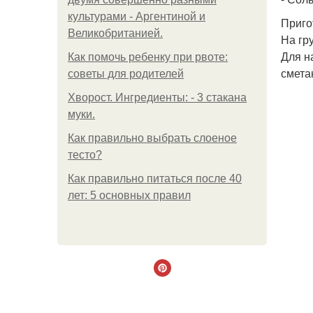
культурами - Аргентиной и
Приго
Великобританией.
На гр
Для н
Как помочь ребенку при рвоте:
смета
советы для родителей
Хворост. Ингредиенты: - 3 стакана
муки.
Как правильно выбрать слоеное
тесто?
Как правильно питаться после 40
лет: 5 основных правил