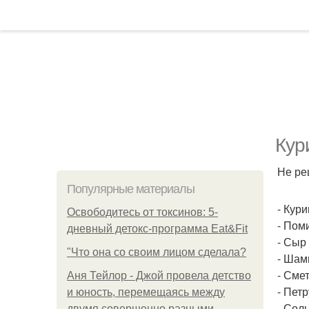
Кур
Не ре
Популярные материалы
- Кури
Освободитесь от токсинов: 5-
- Пом
дневный детокс-программа Eat&Fit
- Сыр 
"Что она со своим лицом сделала?
- Шам
- Смет
Аня Тейлор - Джой провела детство
- Петр
и юность, перемещаясь между
- Соль
двумя совершенно разными