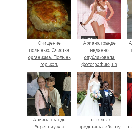
Очищение
Ариана гранде
А
полынью. Очистка
недавно
п
организма. Полынь
опубликовала
горькая.
фотографию, на
которой она
запечатлена вместе
с одной из своих
поклонниц.
В
Ариана гранде
Ты только
берет паузу в
представь себе эту
с