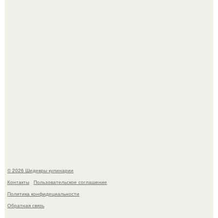
Самая популярная еда летом - мороженое.
Первый раз я попробовал его, когда приехал в гости к
деду.
© 2026 Шедевры кулинарии
Контакты
Пользовательское соглашение
Политика конфидециальности
Обратная связь