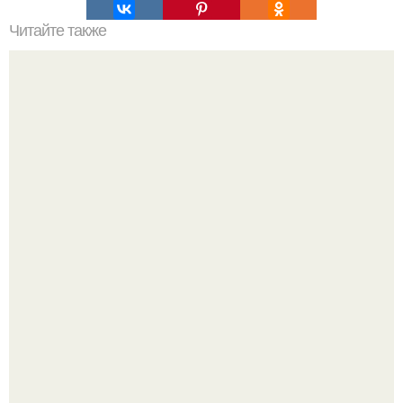
Читайте также
Воздушный торт "Сникерс".
Юра музыченко недавно отпраздновал свой день
рождения в кругу самых близких и родных людей.