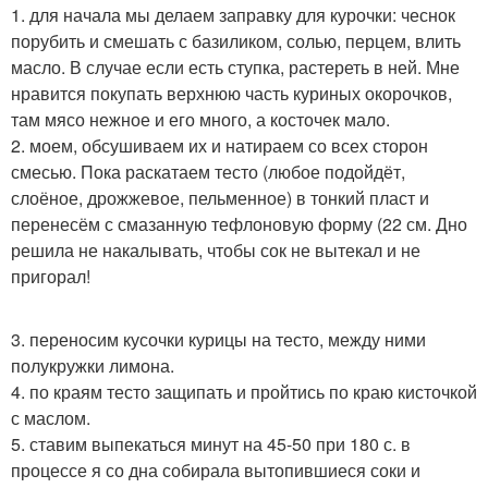
1. для начала мы делаем заправку для курочки: чеснок
порубить и смешать с базиликом, солью, перцем, влить
масло. В случае если есть ступка, растереть в ней. Мне
нравится покупать верхнюю часть куриных окорочков,
там мясо нежное и его много, а косточек мало.
2. моем, обсушиваем их и натираем со всех сторон
смесью. Пока раскатаем тесто (любое подойдёт,
слоёное, дрожжевое, пельменное) в тонкий пласт и
перенесём с смазанную тефлоновую форму (22 см. Дно
решила не накалывать, чтобы сок не вытекал и не
пригорал!
3. переносим кусочки курицы на тесто, между ними
полукружки лимона.
4. по краям тесто защипать и пройтись по краю кисточкой
с маслом.
5. ставим выпекаться минут на 45-50 при 180 с. в
процессе я со дна собирала вытопившиеся соки и