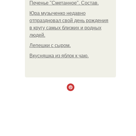
Печенье "Сметанное". Состав.
Юра музыченко недавно
отпраздновал свой день рождения
в кругу самых близких и родных
людей.
Лепешки с сыром.
Вкусняшка из яблок к чаю.