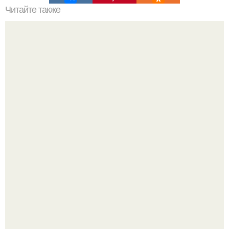
Читайте также
"Влюбленная Рыбка". Состав:
Ариана гранде недавно опубликовала фотографию, на
которой она запечатлена вместе с одной из своих
поклонниц.