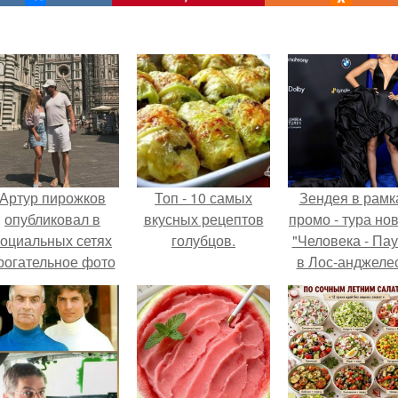
Артур пирожков
Топ - 10 самых
Зендея в рамк
опубликовал в
вкусных рецептов
промо - тура но
социальных сетях
голубцов.
"Человека - Пау
рогательное фото
в Лос-анджеле
с супругой
Анжеликой,
сделанное во
ремя их недавнего
путешествия в
Италию.