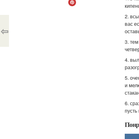
кипен
2. вс
вас е
⇦
остав
3. те
четве
4. вы
разог
5. оч
и мел
стака
6. ср
пусть
Понр