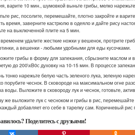
ия, варите 10 мин., шумовкой выньте грибы, мелко нарежьт
ыпьте рис, посолите, перемешайте, плотно закройте и варите
сть время, заверните кастрюлю в одеяло и дайте рису настоя
ьте на выключенной плите на 5 мин.
м временем удалите жесткие ножки у вешенок, протрите гр
ртинки, а вешенки - любыми удобными для еды кусочками.
ложите грибы в форму для запекания, сбрызните маслом и в
ретую до 200\xB0с духовку на 10-15 мин. В процессе запек
ень тонко нарежьте белую часть зеленого лука, зеленую наре
ко порубите чеснок. В сковороде на максимальном огне разогр
на воды. Выложите в сковороду лук и чеснок, готовьте, акти
азу же выложите лук с чесноком и грибы в рис, перемешайте
 каждый добавляет его себе в тарелку сам. Коричневый рис 
авилось? Поделитесь с друзьями!