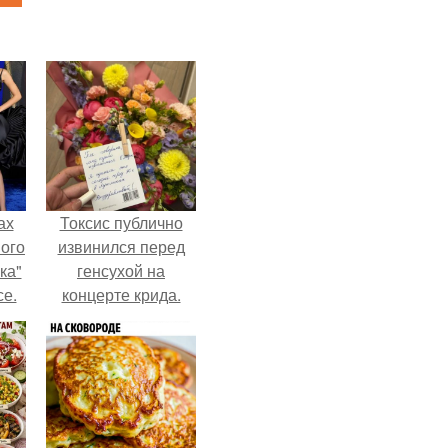
ах
Токсис публично
вого
извинился перед
ка"
генсухой на
се.
концерте крида.