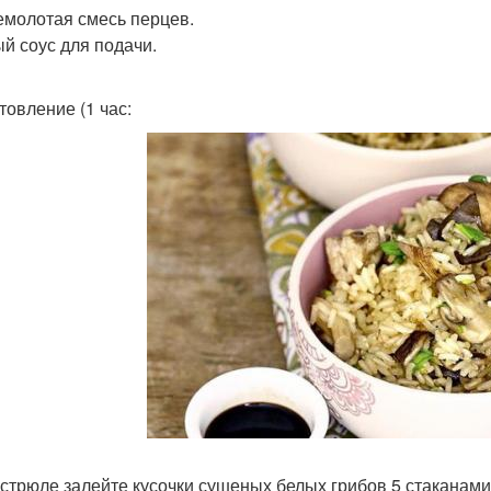
молотая смесь перцев.
й соус для подачи.
товление (1 час:
кастрюле залейте кусочки сушеных белых грибов 5 стаканам