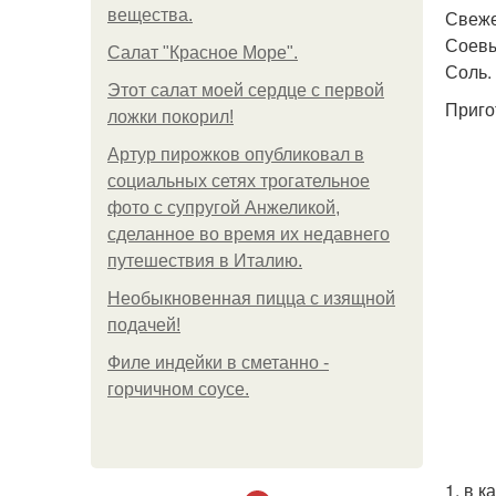
вещества.
Свеже
Соевы
Салат "Красное Море".
Соль.
Этот салат моей сердце с первой
Приго
ложки покорил!
Артур пирожков опубликовал в
социальных сетях трогательное
фото с супругой Анжеликой,
сделанное во время их недавнего
путешествия в Италию.
Необыкновенная пицца с изящной
подачей!
Филе индейки в сметанно -
горчичном соусе.
1. в 