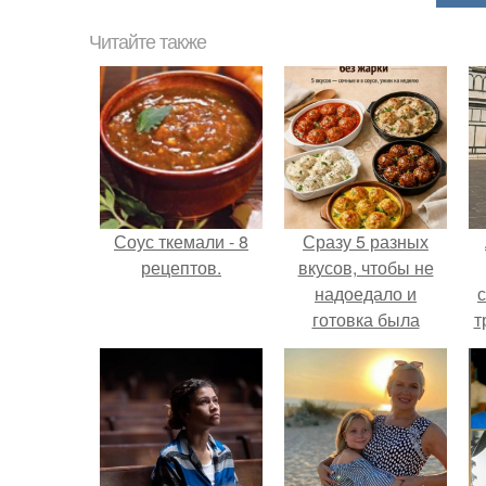
Читайте также
Соус ткемали - 8
Сразу 5 разных
рецептов.
вкусов, чтобы не
надоедало и
готовка была
т
проще.
в