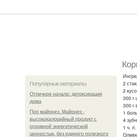
Кор
Ингре
2 ста
Популярные материалы
2 кус
Отличное начало: детоксикация
300 г
дома
300 г
Про майонез. Майонез -
1 бол
высококалорийный продукт с
4 зубч
огромной энергетической
1 ч. л
ценностью, без единого полезного
Оливк