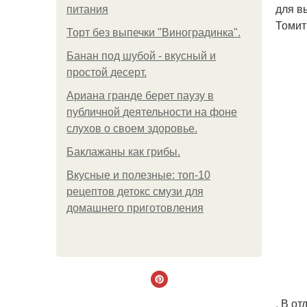
для в
питания
Томит
Торт без выпечки "Виноградинка".
Банан под шубой - вкусный и
простой десерт.
Ариана гранде берет паузу в
публичной деятельности на фоне
слухов о своем здоровье.
Баклажаны как грибы.
Вкусные и полезные: топ-10
рецептов детокс смузи для
домашнего приготовления
. В о