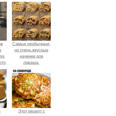
ов
Самые необычные,
в
но очень вкусные
тях
начинки для
ото
лаваша.
о
него
в
я
Этот рецепт с