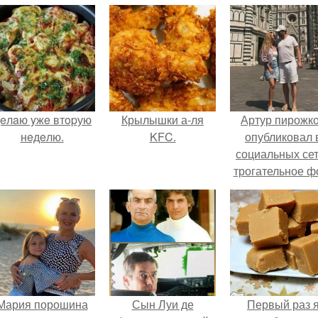
eлaю yжe втopую
Крылышки а-ля
Артур пирожк
нeдeлю.
KFC.
опубликовал 
социальных се
трогательное ф
с супругой
Анжеликой,
сделанное в
время их недав
путешествия 
Италию.
Мария порошина
Сын Луи де
Первый раз 