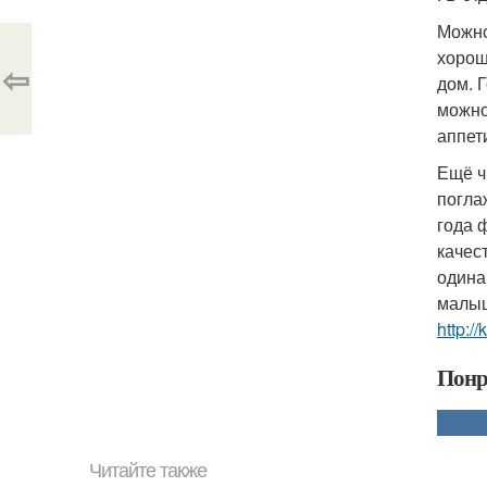
Можно
хорош
⇦
дом. 
можно
аппет
Ещё ч
погла
года 
качес
одина
малыш
http://
Понр
Читайте также