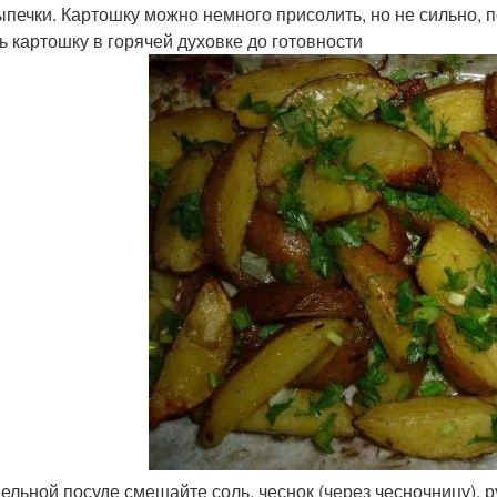
ыпечки. Картошку можно немного присолить, но не сильно, п
ь картошку в горячей духовке до готовности
тдельной посуде смешайте соль, чеснок (через чесночницу), 