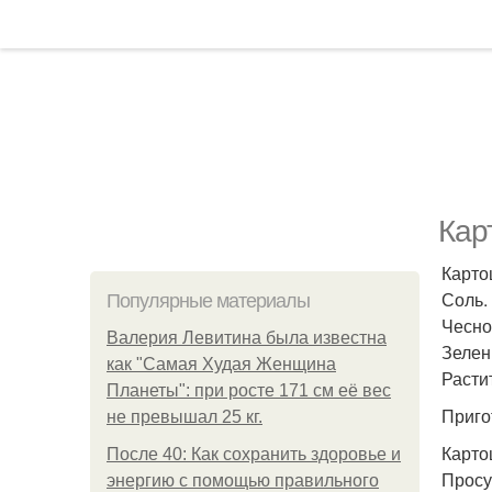
Кар
Карто
Соль.
Популярные материалы
Чесно
Валерия Левитина была известна
Зелен
как "Самая Худая Женщина
Расти
Планеты": при росте 171 см её вес
Приго
не превышал 25 кг.
Карто
После 40: Как сохранить здоровье и
Просу
энергию с помощью правильного