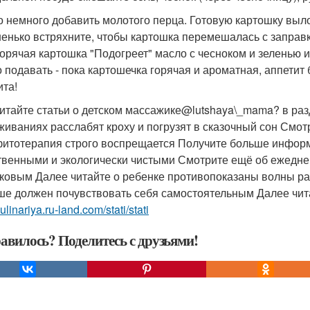
 немного добавить молотого перца. Готовую картошку выло
енько встряхните, чтобы картошка перемешалась с заправк
Горячая картошка "Подогреет" масло с чесноком и зеленью и
 подавать - пока картошечка горячая и ароматная, аппетит 
ита!
итайте статьи о детском массажике@lutshaya\_mama? в р
живаниях расслабят кроху и погрузят в сказочный сон Смо
фитотерапия строго воспрещается Получите больше инфор
твенными и экологически чистыми Смотрите ещё об ежедн
ковым Далее читайте о ребенке противопоказаны волны ра
е должен почувствовать себя самостоятельным Далее чит
kulinariya.ru-land.com/stati/stati
авилось? Поделитесь с друзьями!