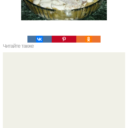
Читайте также
Сыровяленая колбаса с нитритной солью в домашних
условиях. Мы готовим сами: сыровяленая домашняя
колбаса.