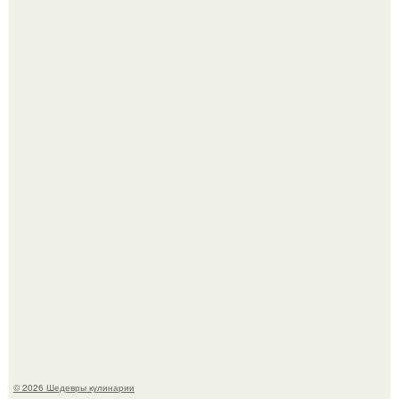
Сын Луи де фюнеса, который выбрал свой путь.
Самая популярная еда летом - мороженое.
© 2026 Шедевры кулинарии