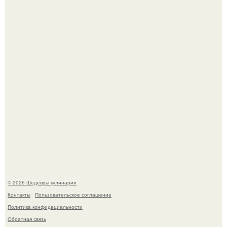
Сын Луи де фюнеса, который выбрал свой путь.
Лето - лучшее время для сочных овощей, свежей зелени
и салатов, которые готовятся буквально за несколько
минут.
© 2026 Шедевры кулинарии
Контакты
Пользовательское соглашение
Политика конфидециальности
Обратная связь