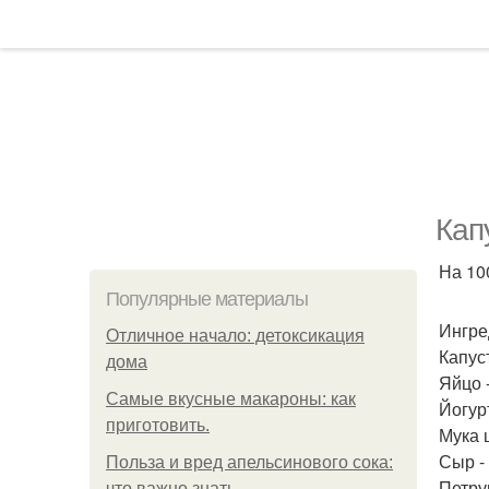
Кап
На 100
Популярные материалы
Ингре
Отличное начало: детоксикация
Капуст
дома
Яйцо -
Самые вкусные макароны: как
Йогурт
приготовить.
Мука ц
Сыр - 
Польза и вред апельсинового сока:
Петруш
что важно знать