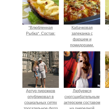
"Влюбленная
Кабачковая
Рыбка". Состав:
запеканка с
фаршем и
помидорами.
Артур пирожков
Любуемся
опубликовал в
сногсшибательным
социальных сетях
актерским составом
трогательное фото
на очередной