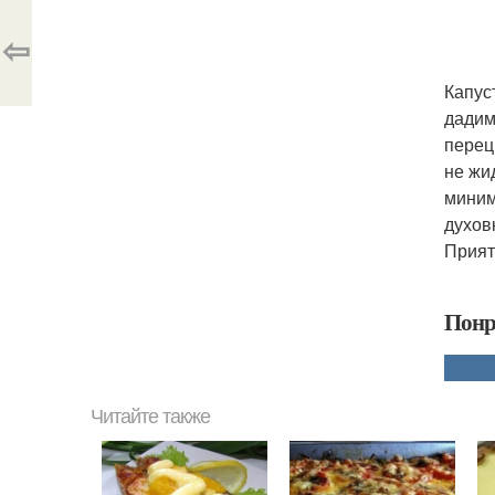
⇦
Капус
дадим
перец
не жи
миним
духов
Прият
Понр
Читайте также