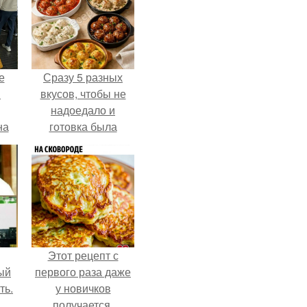
е
Сразу 5 разных
в
вкусов, чтобы не
надоедало и
на
готовка была
о
проще.
е.
Этот рецепт с
ый
первого раза даже
ть.
у новичков
получается.