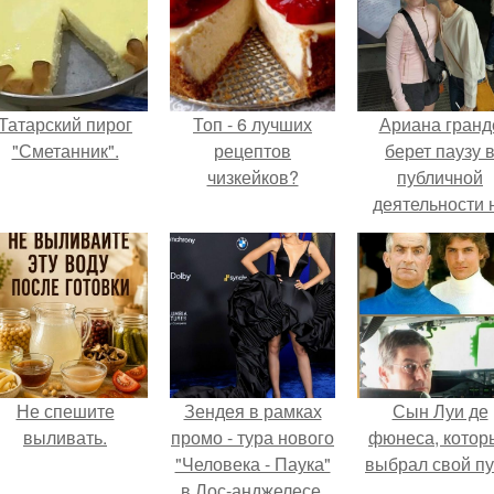
Татарский пирог
Топ - 6 лучших
Ариана гранд
"Сметанник".
рецептов
берет паузу 
чизкейков?
публичной
деятельности 
фоне слухов 
своем здоровь
Не спешите
Зендея в рамках
Сын Луи де
выливать.
промо - тура нового
фюнеса, котор
"Человека - Паука"
выбрал свой пу
в Лос-анджелесе.