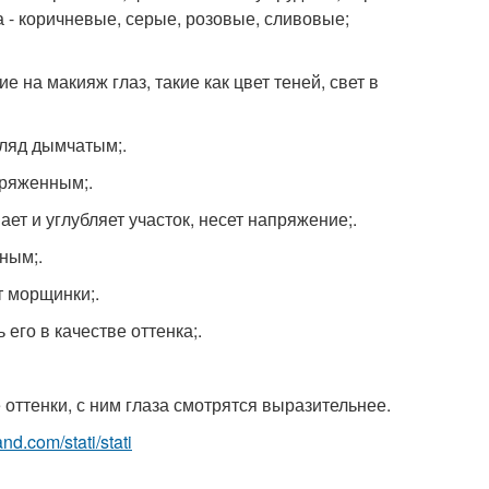
а - коричневые, серые, розовые, сливовые;
 на макияж глаз, такие как цвет теней, свет в
гляд дымчатым;.
пряженным;.
ает и углубляет участок, несет напряжение;.
ным;.
т морщинки;.
его в качестве оттенка;.
оттенки, с ним глаза смотрятся выразительнее.
land.com/stati/stati