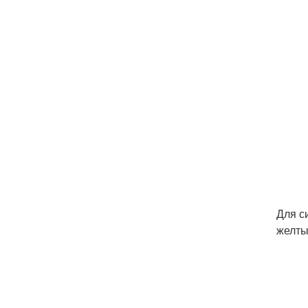
Для с
желтые