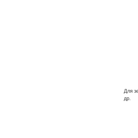
Для з
др.