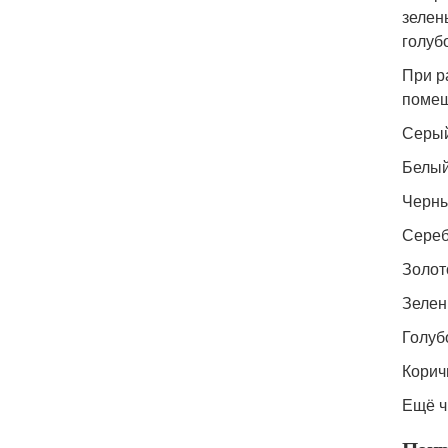
зелен
голуб
При р
помещ
Серый
Белый
Черны
Сереб
Золот
Зелен
Голуб
Корич
Ещё ч