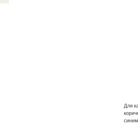
Для к
корич
синим