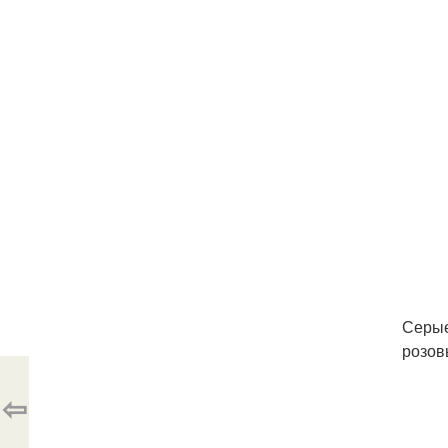
Серые
розов
⇦