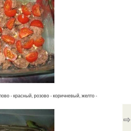
во - красный, розово - коричневый, желто -
⇨