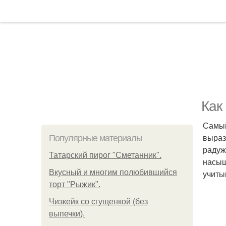
Как
Самый
выраз
Популярные материалы
радуж
Татарский пирог "Сметанник".
насыщ
Вкусный и многим полюбившийся
учиты
торт "Рыжик".
Чизкейк со сгущенкой (без
выпечки).