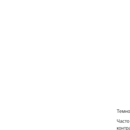
Темно
Часто
контр