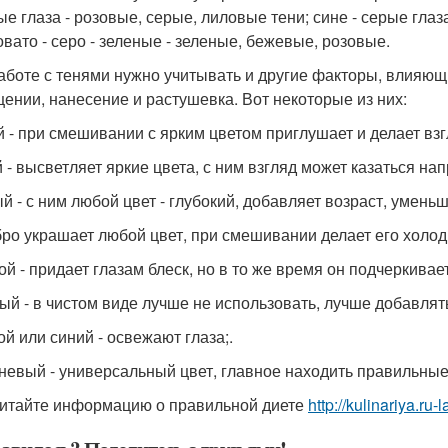
ые глаза - розовые, серые, лиловые тени; сине - серые глаз
овато - серо - зеленые - зеленые, бежевые, розовые.
аботе с тенями нужно учитывать и другие факторы, влияющие
ении, нанесение и растушевка. Вот некоторые из них:
 - при смешивании с ярким цветом приглушает и делает вз
 - высветляет яркие цвета, с ним взгляд может казаться на
й - с ним любой цвет - глубокий, добавляет возраст, уменьш
ро украшает любой цвет, при смешивании делает его холод
ой - придает глазам блеск, но в то же время он подчеркивае
ый - в чистом виде лучше не использовать, лучше добавлять 
ой или синий - освежают глаза;.
невый - универсальный цвет, главное находить правильные 
итайте информацию о правильной диете
http://kulinariya.ru-