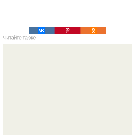
Читайте также
Подборка лучших рецептов салатов - тортов, которые
всегда украсят ваш праздничный стол.