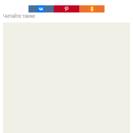
Читайте также
Пироги с вареньем: топ - 6 самых вкусных?
Amirchik купил себе свою первую машину - настоящий