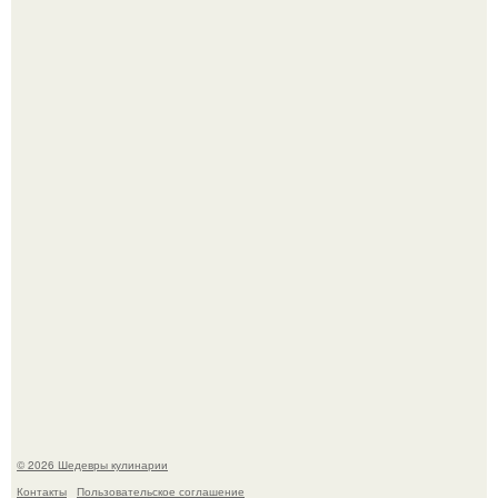
Сын Луи де фюнеса, который выбрал свой путь.
Первый раз я попробовал его, когда приехал в гости к
деду.
© 2026 Шедевры кулинарии
Контакты
Пользовательское соглашение