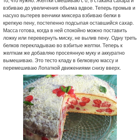
то, что нужно. Желтки смешиваю с 0, 5 стакана сахара и
взбиваю до увеличения объема вдвое. Теперь промыв и
насухо вытерев венчики миксера взбиваю белки в
крепкую пену, постепенно подсыпая оставшийся сахар.
Масса готова, когда в ней спокойно можно поставить
ложку или перевернуть миску, не вылив пену. Одну треть
белков перекладываю во взбитые желтки. Теперь к
желткам же добавляю просеянную муку и аккуратно
вымешиваю. Это тесто кладу в белковую массу и
перемешиваю Лопаткой движениями снизу вверх.