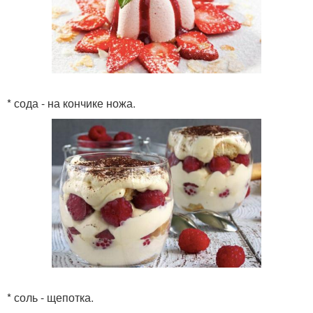
* сода - на кончике ножа.
* соль - щепотка.