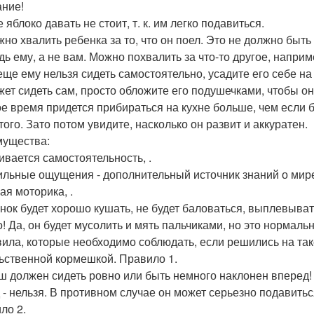
ние!
яблоко давать не стоит, т. к. им легко подавиться.
жно хвалить ребенка за то, что он поел. Это не должно быть
дь ему, а не вам. Можно похвалить за что-то другое, наприме
еще ему нельзя сидеть самостоятельно, усадите его себе на
жет сидеть сам, просто обложите его подушечками, чтобы он
е время придется прибираться на кухне больше, чем если б
того. Зато потом увидите, насколько он развит и аккуратен.
ущества:
вивается самостоятельность, .
тильные ощущения - дополнительный источник знаний о мире
ая моторика, .
енок будет хорошо кушать, не будет баловаться, выплевывать 
о! Да, он будет мусолить и мять пальчиками, но это нормаль
вила, которые необходимо соблюдать, если решились на так
ьственной кормешкой. Правило 1.
 должен сидеть ровно или быть немного наклонен вперед!
 - нельзя. В противном случае он может серьезно подавитьс
ло 2.