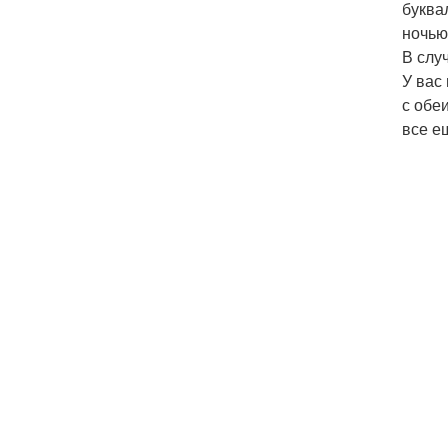
буква
ночью
В слу
У вас
с обе
все е