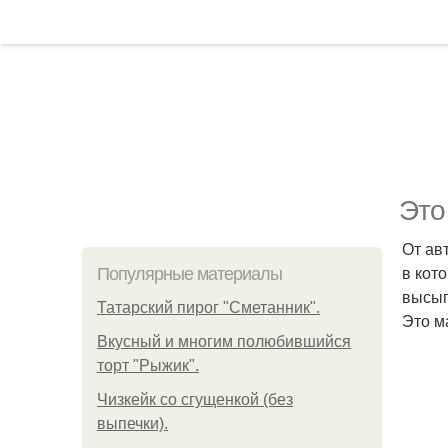
Это
От ав
в кот
Популярные материалы
высып
Татарский пирог "Сметанник".
Это м
Вкусный и многим полюбившийся
торт "Рыжик".
Чизкейк со сгущенкой (без
выпечки).