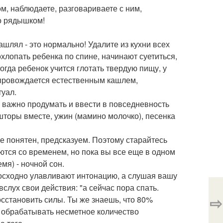
м, наблюдаете, разговариваете с ним,
но рядышком!
ашлял - это нормально! Удалите из кухни всех
хлопать ребенка по спине, начинают суетиться,
огда ребенок учится глотать твердую пищу, у
сопровождается естественным кашлем,
туал.
важно продумать и ввести в повседневность
 шторы вместе, ужин (мамино молочко), песенка
ее понятен, предсказуем. Поэтому старайтесь
тся со временем, но пока вы все еще в одном
мя) - ночной сон.
восходно улавливают интонацию, а слушая вашу
слух свои действия: "а сейчас пора спать.
⇨
осстановить силы. Ты же знаешь, что 80%
ен обрабатывать несметное количество