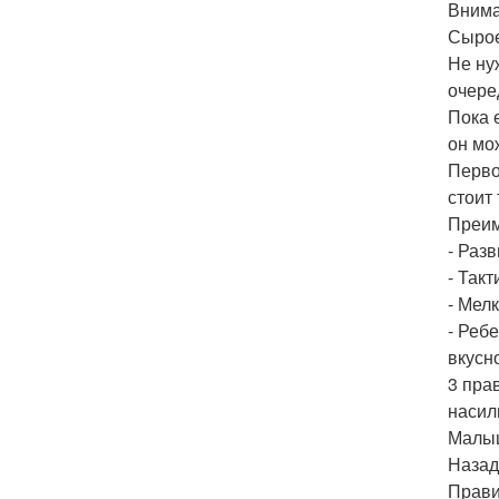
Внима
Сырое 
Не ну
очере
Пока 
он мо
Перво
стоит 
Преим
- Раз
- Так
- Мелк
- Реб
вкусн
3 пра
насил
Малыш
Назад
Прави