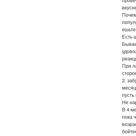
прове
вкусн
Почем
популя
ешьте
Есть 
Бываю
удово
реакц
При л
сторо
2. за
месяц
пусть
Не на
В 4 м
пока 
возра
бойтес