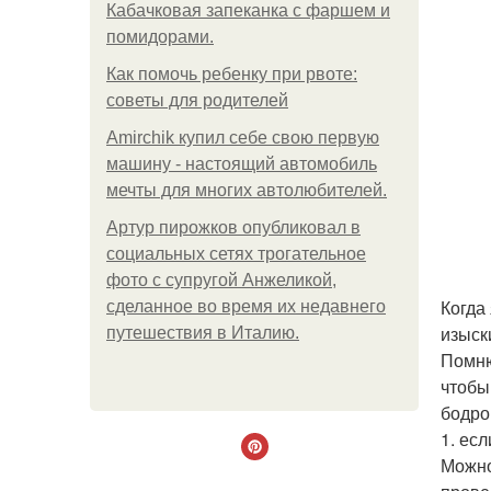
Кабачковая запеканка с фаршем и
помидорами.
Как помочь ребенку при рвоте:
советы для родителей
Amirchik купил себе свою первую
машину - настоящий автомобиль
мечты для многих автолюбителей.
Артур пирожков опубликовал в
социальных сетях трогательное
фото с супругой Анжеликой,
Когда
сделанное во время их недавнего
изыск
путешествия в Италию.
Помню
чтобы
бодро
1. ес
Можно