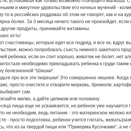
сти, успокаивая как только возможно плачущего малыша. 
еньким и минутное удовольствие его ночных мучений - коли
у-то в российских роддомах об этом не говорят, как и на к
рна более. За 3 месяца ничего такого не произойдет, если в
 другие продукты, принимайте витамины.
шанс есть!
т счастливицы, которые едят все подряд, и все ок, вдруг вы
льствия, можно попробовать съесть немного заветного прод
ией ребенка: если он спит хорошо, животик не болит, нет ал
актостазе необходимо прикладывать ребенка к груди таким 
ну болезненной "Шишки".
будьте про все эти пюрешки! Это совершенно лишнее. Когда 
ам), просто очистите и отварите морковь, брокколи, картофе
 выбирает сам.
резайте мелко, а дайте целиком или половину.
есяца пища еще не усваивается, но ребенок уже научается гл
что не необходим, ведь питание - это материнское молоко ил
сте - просто подготовка, ребенок учится глотать, жевать/ра
ь, что из-за твердой пищи или "Прикорма Кусочками", а не п