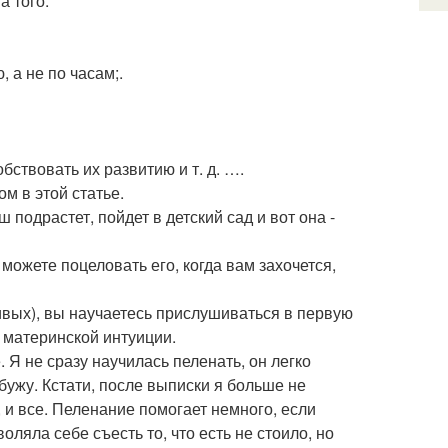
а того.
 а не по часам;.
обствовать их развитию и т. д. ….
 в этой статье.
подрастет, пойдет в детский сад и вот она -
ожете поцеловать его, когда вам захочется,
ивых), вы научаетесь прислушиваться в первую
 материнской интуиции.
 Я не сразу научилась пеленать, он легко
збужу. Кстати, после выписки я больше не
 и все. Пеленание помогает немного, если
оляла себе съесть то, что есть не стоило, но