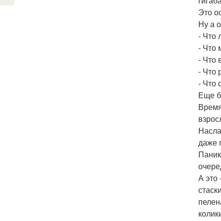
гигаба
Это о
Ну а 
- Что
- Что
- Что
- Что
- Что 
Еще б
Время
взрос
Насла
даже 
Паник
очере
А это
стаск
пелен
колики