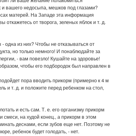
Стоит ли ваше желание полакомиться
к и вашего недосыпа, мешков под глазами?
урсах матерей. На Западе эта информация
ы откажетесь от творога, зеленых яблок и т. д.
 - одна из них? Чтобы не отказываться от
укта, но только немного! И понаблюдайте за
лергии, - вам повезло! Кушайте на здоровье!
образом, чтобы его подбородок был направлен в
подойдет пора вводить прикорм (примерно к 4 м
ль и т. д. и положите перед ребенком на стол,
отать и есть сам. Т. е. его организму прикорм
и смеси, на худой конец., а прикорм в этом
зминать деснами, если зубов еще нет. Поэтому не
юре, ребенок будет голодать, - нет.