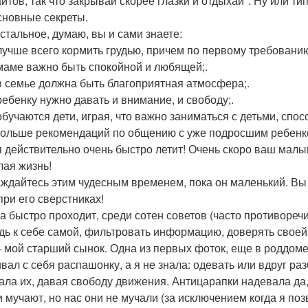
йтов, так что закрывай скорее глазки и отдыхай". Ну или тип
сновные секреты.
остальное, думаю, вы и сами знаете:
 лучше всего кормить грудью, причем по первому требованию,
 маме важно быть спокойной и любящей;.
 в семье должна быть благоприятная атмосфера;.
 ребенку нужно давать и внимание, и свободу;.
обучаются дети, играя, что важно заниматься с детьми, спос
ольше рекомендаций по общению с уже подросшим ребенком
 действительно очень быстро летит! Очень скоро ваш малыш 
лая жизнь!
ждайтесь этим чудесным временем, пока он маленький. Вы м
при его сверстниках!
а быстро проходит, среди сотен советов (часто противореч
дь к себе самой, фильтровать информацию, доверять своей
 - мой старший сынок. Одна из первых фоток, еще в роддоме.
ивал с себя распашонку, а я не знала: одевать или вдруг ра
ала их, давая свободу движения. Антицарапки надевала да,
 мучают, но нас они не мучали (за исключением когда я позв