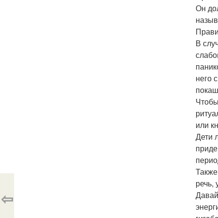
Он до
назыв
Прави
В слу
слабо
паник
него 
покаш
Чтобы
ритуа
или к
Дети 
приде
перио
Также
речь,
⇦
Давай
энерг