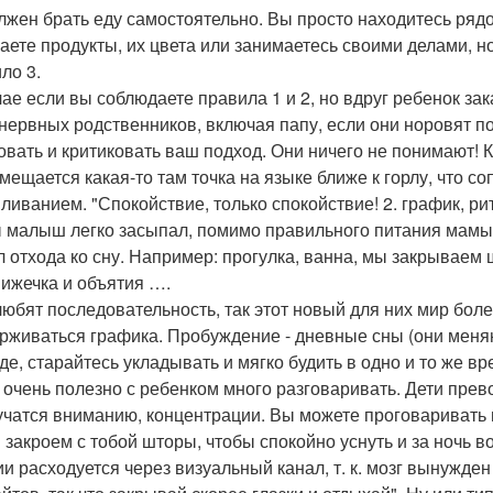
лжен брать еду самостоятельно. Вы просто находитесь рядо
аете продукты, их цвета или занимаетесь своими делами, 
ло 3.
чае если вы соблюдаете правила 1 и 2, но вдруг ребенок зак
нервных родственников, включая папу, если они норовят по
овать и критиковать ваш подход. Они ничего не понимают! К
смещается какая-то там точка на языке ближе к горлу, что 
ливанием. "Спокойствие, только спокойствие! 2. график, ри
 малыш легко засыпал, помимо правильного питания мамы 
л отхода ко сну. Например: прогулка, ванна, мы закрываем
нижечка и объятия ….
любят последовательность, так этот новый для них мир бол
рживаться графика. Пробуждение - дневные сны (они меняю
де, старайтесь укладывать и мягко будить в одно и то же вре
 очень полезно с ребенком много разговаривать. Дети пре
 учатся вниманию, концентрации. Вы можете проговаривать в
 закроем с тобой шторы, чтобы спокойно уснуть и за ночь в
ии расходуется через визуальный канал, т. к. мозг вынужд