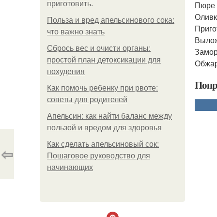
приготовить.
Пюре 
Оливк
Польза и вред апельсинового сока:
Приго
что важно знать
Вылож
Сбрось вес и очисти органы:
Замор
простой план детоксикации для
Обжар
похудения
Понр
Как помочь ребенку при рвоте:
советы для родителей
Апельсин: как найти баланс между
пользой и вредом для здоровья
Как сделать апельсиновый сок:
⇦
Пошаговое руководство для
начинающих