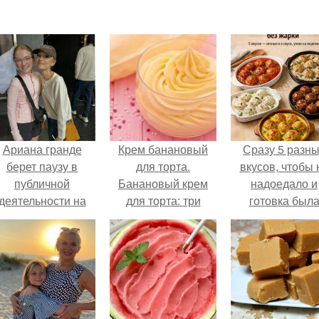
Ариана гранде
Крем банановый
Сразу 5 разн
берет паузу в
для торта.
вкусов, чтобы 
публичной
Банановый крем
надоедало и
деятельности на
для торта: три
готовка был
фоне слухов о
рецепта как
проще.
своем здоровье.
приготовить.