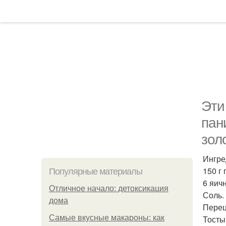
Эти
пан
зол
Ингре
150 г
Популярные материалы
6 яич
Отличное начало: детоксикация
Соль.
дома
Перец
Самые вкусные макароны: как
Тосты