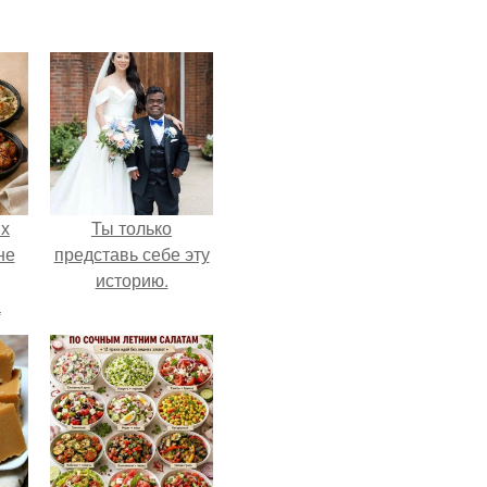
ых
Ты только
не
представь себе эту
историю.
а