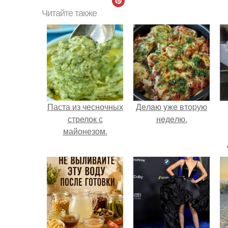
Читайте также
Паста из чесночных
Дeлaю yжe втopую
стрелок с
нeдeлю.
майонезом.