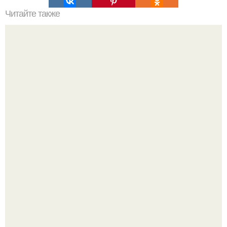
Читайте также
Японские панкейки. Невероятные японские панкейки.
Amirchik купил себе свою первую машину - настоящий
автомобиль мечты для многих автолюбителей.