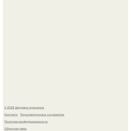
Зендея в рамках промо - тура нового "Человека - Паука"
в Лос-анджелесе.
Самая популярная еда летом - мороженое.
© 2026 Шедевры кулинарии
Контакты
Пользовательское соглашение
Политика конфидециальности
Обратная связь