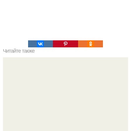
Читайте также
Украшения из карамели. Рецепт украшения из карамели
для тортов и пирожных.