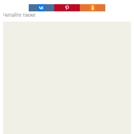
Читайте также
Домашний мармелад? Давно искала именно такой
рецепт!