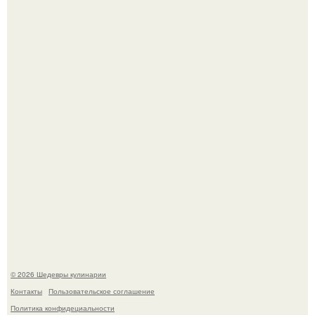
Лето - лучшее время для сочных овощей, свежей зелени
и салатов, которые готовятся буквально за несколько
минут.
Этот рецепт с первого раза даже у новичков получается.
© 2026 Шедевры кулинарии
Контакты
Пользовательское соглашение
Политика конфидециальности