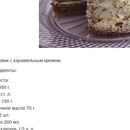
овик с карамельным кремом.
диенты:
еста:
50 г.
ст. л.
150 г.
чное масло 70 г.
2 шт.
о 200 мл.
литель 1/2 ч. л.