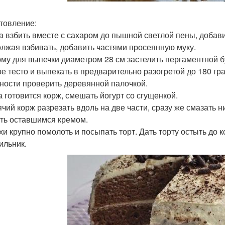
товление:
ца взбить вместе с сахаром до пышной светлой пены, добави
лжая взбивать, добавить частями просеянную муку.
рму для выпечки диаметром 28 см застелить пергаментной 
ое тесто и выпекать в предварительно разогретой до 180 гр
вности проверить деревянной палочкой.
ка готовится корж, смешать йогурт со сгущенкой.
рячий корж разрезать вдоль на две части, сразу же смазать
ть оставшимся кремом.
ехи крупно помолоть и посыпать торт. Дать торту остыть до 
ильник.