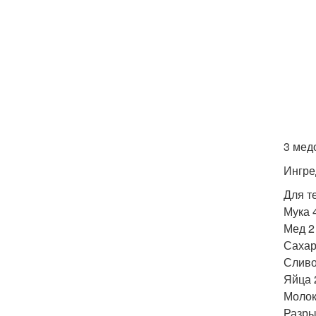
3 мед
Ингре
Для т
Мука 4
Мед 2 
Сахар 
Сливо
Яйца 
Молок
Разрых