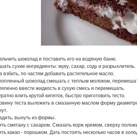
мельчить шоколад и поставить его на водяную баню.
ешать сухие ингредиенты: муку, сахар, соду и разрыхлитель.
ца взбить, по частям добавить растительное масло.
стопленный шоколад смешать с теплым молоком, перемешать
степенно ввести жидкость в сухую смесь и перемешать.
уратно влить крутой кипяток, быстро приготовить тесто.
ловину теста выложить в смазанную маслом форму диаметром
нут.
ладить, вынуть из формы.
бить сметану с сахаром. Смазать корж кремом, сверху полож
ить какао - порошком. Дать постоять несколько часов в холо