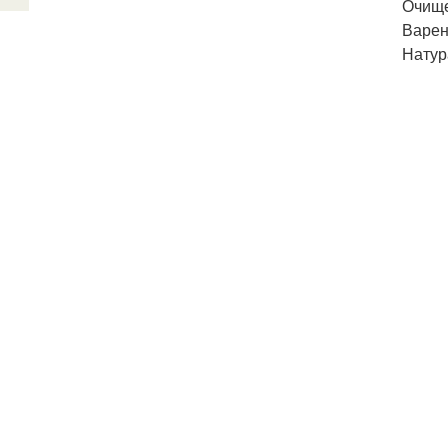
Очище
Варен
Натур