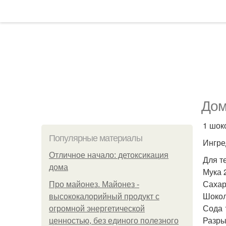
Дом
1 шок
Популярные материалы
Ингре
Отличное начало: детоксикация
Для т
дома
Мука 
Сахар
Про майонез. Майонез -
Шокол
высококалорийный продукт с
Сода 1
огромной энергетической
Разрых
ценностью, без единого полезного