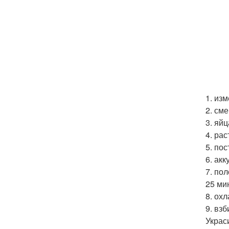
1. из
2. см
3. яй
4. ра
5. по
6. акк
7. по
25 ми
8. ох
9. вз
Украс