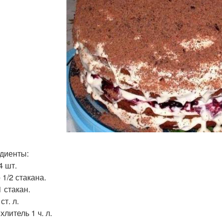
диенты:
4 шт.
 1/2 стакана.
 стакан.
ст. л.
литель 1 ч. л.