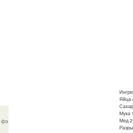
Ингре
Яйца 
Сахар
Мука 1
⇦
Мед 2 
Разрых