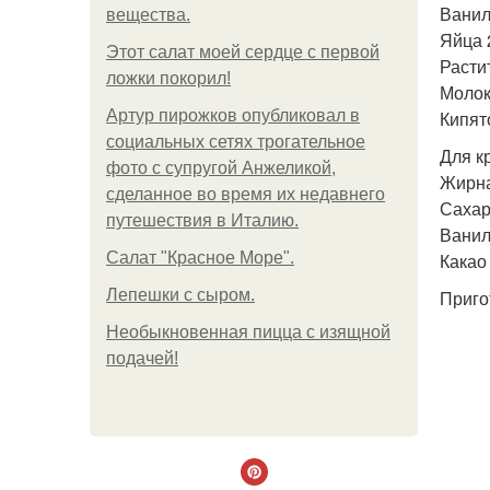
Ванил
вещества.
Яйца 
Этот салат моей сердце с первой
Расти
ложки покорил!
Молок
Артур пирожков опубликовал в
Кипято
социальных сетях трогательное
Для к
фото с супругой Анжеликой,
Жирна
сделанное во время их недавнего
Сахар 
путешествия в Италию.
Ванил
Салат "Красное Море".
Какао
Лепешки с сыром.
Приго
Необыкновенная пицца с изящной
подачей!