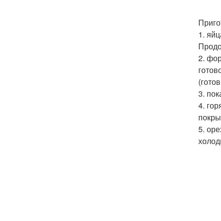
Приго
1. яй
Продо
2. фо
готов
(гото
3. по
4. го
покры
5. ор
холод