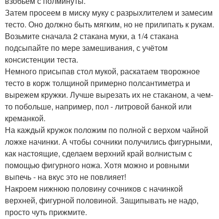
взобьём с полминуты.
Затем просеем в миску муку с разрыхлителем и замесим
тесто. Оно должно быть мягким, но не прилипать к рукам.
Возьмите сначала 2 стакана муки, а 1/4 стакана
подсыпайте по мере замешивания, с учётом
консистенции теста.
Немного присыпав стол мукой, раскатаем творожное
тесто в корж толщиной примерно полсантиметра и
вырежем кружки. Лучше вырезать их не стаканом, а чем-
то побольше, например, пол - литровой банкой или
креманкой.
На каждый кружок положим по полной с верхом чайной
ложке начинки. А чтобы сочники получились фигурными,
как настоящие, сделаем верхний край волнистым с
помощью фигурного ножа. Хотя можно и ровными
выпечь - на вкус это не повлияет!
Накроем нижнюю половину сочников с начинкой
верхней, фигурной половиной. Защипывать не надо,
просто чуть прижмите.