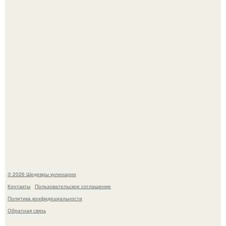
Самая популярная еда летом - мороженое.
Первый раз я попробовал его, когда приехал в гости к
деду.
© 2026 Шедевры кулинарии
Контакты
Пользовательское соглашение
Политика конфидециальности
Обратная связь