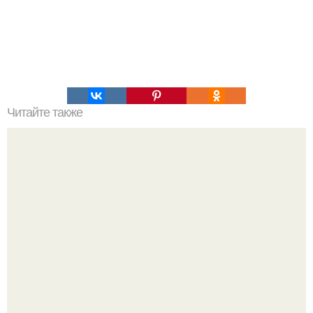
Читайте также
Украшения из карамели. Рецепт украшения из карамели
для тортов и пирожных.