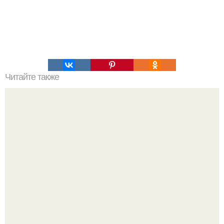
Читайте также
Ароматная куриная печень, запеченная в фольге.