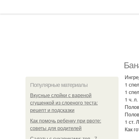
Бан
Ингре
1 спе
Популярные материалы
1 спе
Вкусные слойки с вареной
1 ч. л
сгущенкой из слоеного теста:
Полов
рецепт и подсказки
Полов
Как помочь ребенку при рвоте:
1 ст. 
советы для родителей
Как го
Салаты с сухариками: топ - 7