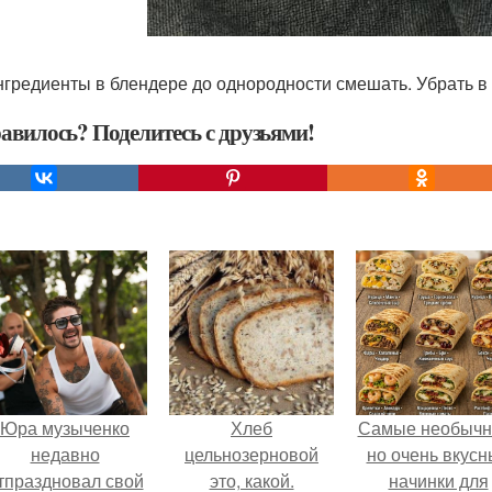
нгредиенты в блендере до однородности смешать. Убрать в 
авилось? Поделитесь с друзьями!
Юра музыченко
Хлеб
Самые необычн
недавно
цельнозерновой
но очень вкус
тпраздновал свой
это, какой.
начинки для