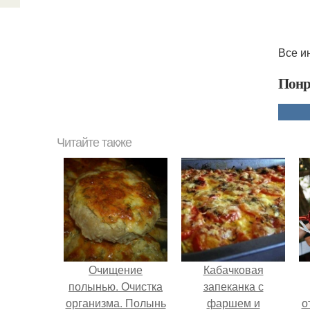
Все и
Понр
Читайте также
Очищение
Кабачковая
полынью. Очистка
запеканка с
организма. Полынь
фаршем и
о